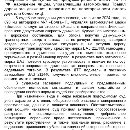
РФ (нарушение лицом, управляющим автомобилем Правил
дорожного движения, повлекшее по неосторожности смерть
двух или более лиц).
В судебном заседании установлено, что в июле 2024 года, на
693 км автодороги М-7 «Волга» Г., управляя автомобилем марки
«Вольво», следуя со стороны г.Казань в направлении г.Цивильск,
превысив допустимую скорость движения, будучи невнимательным
к дорожной обстановке, для обгона попутно движущихся
транспортных средств выехал на встречную полосу, заведомо
создав опасную дорожную ситуацию и, не уступив дорогу
встречному транспортному средству марки ВАЗ 211440, имеющему
преимущество в движении, вынудил его применить экстренное
торможение и резкий маневр вправо, в результате чего автомобиль
марки ВАЗ потерял курсовую устойчивость и выехал на полосу
встречного направления движения, где совершил столкновение с
седельным тягачом. В результате ДТП водитель и пассажир
автомобиля ВАЗ 211440 получили многочисленные
травмы, не
совместимые с жизнью.
В судебном заседании подсудимый с предъявленным
обвинением полностью согласился и заявил ходатайство о
проведении особого порядка судебного разбирательства.
При назначении вида и меры наказания подсудимому суд
учёл характер и степень общественной опасности совершенного
преступления, данные о личности виновного. Обстоятельствами,
смягчающими наказание, суд признал активное способствование
раскрытию и расследованию преступления, добровольное
возмещение морального вреда потерпевшим, причиненного в
результате преступления, а также признание вины, раскаяние в
содеянном, принесение публичных извинений потерпевшей стороне,