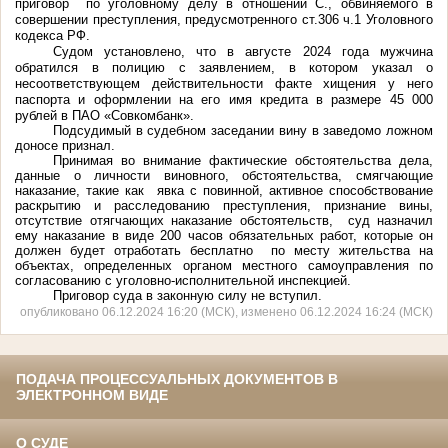
приговор по уголовному делу в отношении С., обвиняемого в
совершении преступления, предусмотренного ст.306 ч.1 Уголовного
кодекса РФ.
Судом установлено, что в августе 2024 года мужчина
обратился в полицию с заявлением, в котором указал о
несоответствующем действительности факте хищения у него
паспорта и оформлении на его имя кредита в размере 45 000
рублей в ПАО «Совкомбанк».
Подсудимый в судебном заседании вину в заведомо ложном
доносе признал.
Принимая во внимание фактические обстоятельства дела,
данные о личности виновного, обстоятельства, смягчающие
наказание, такие как явка с повинной, активное способствование
раскрытию и расследованию преступления, признание вины,
отсутствие отягчающих наказание обстоятельств, суд назначил
ему наказание в виде 200 часов обязательных работ, которые он
должен будет отработать бесплатно по месту жительства на
объектах, определенных органом местного самоуправления по
согласованию с уголовно-исполнительной инспекцией.
Приговор суда в законную силу не вступил.
опубликовано 06.12.2024 16:20 (МСК), изменено 06.12.2024 16:24 (МСК)
ПОДАЧА ПРОЦЕССУАЛЬНЫХ ДОКУМЕНТОВ В
ЭЛЕКТРОННОМ ВИДЕ
О СУДЕ