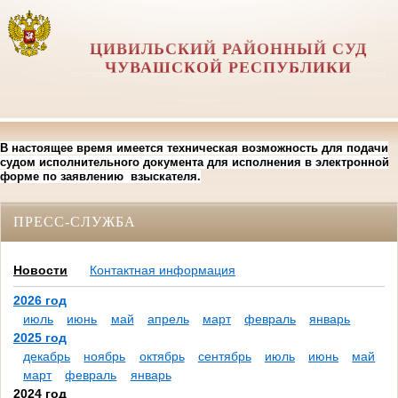
ЦИВИЛЬСКИЙ РАЙОННЫЙ СУД
ЧУВАШСКОЙ РЕСПУБЛИКИ
В настоящее время имеется техническая возможность для подачи
судом исполнительного документа для исполнения в электронной
форме по заявлению взыскателя.
ПРЕСС-СЛУЖБА
Новости
Контактная информация
2026 год
июль
июнь
май
апрель
март
февраль
январь
2025 год
декабрь
ноябрь
октябрь
сентябрь
июль
июнь
май
март
февраль
январь
2024 год