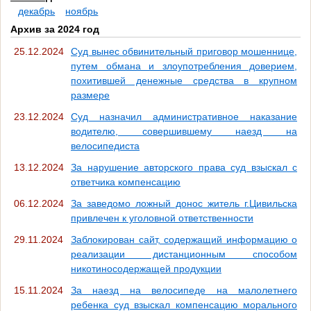
декабрь
ноябрь
Архив за 2024 год
25.12.2024
Суд вынес обвинительный приговор мошеннице,
путем обмана и злоупотребления доверием,
похитившей денежные средства в крупном
размере
23.12.2024
Суд назначил административное наказание
водителю, совершившему наезд на
велосипедиста
13.12.2024
За нарушение авторского права суд взыскал с
ответчика компенсацию
06.12.2024
За заведомо ложный донос житель г.Цивильска
привлечен к уголовной ответственности
29.11.2024
Заблокирован сайт, содержащий информацию о
реализации дистанционным способом
никотиносодержащей продукции
15.11.2024
За наезд на велосипеде на малолетнего
ребенка суд взыскал компенсацию морального