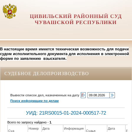
ЦИВИЛЬСКИЙ РАЙОННЫЙ СУД
ЧУВАШСКОЙ РЕСПУБЛИКИ
В настоящее время имеется техническая возможность для подачи
судом исполнительного документа для исполнения в электронной
форме по заявлению взыскателя.
СУДЕБНОЕ ДЕЛОПРОИЗВОДСТВО
Вывести список дел, назначенных на дату
Поиск информации по делам
УИД: 21RS0015-01-2024-000517-72
Всего по запросу найдено -
1
.
Номер
Дата
Информация
Дата
Суд
Судья
Реш